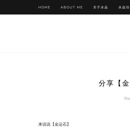
HOME
ABOUT ME
关于水晶
水晶功
分享【金
Po
来说说【金运石】